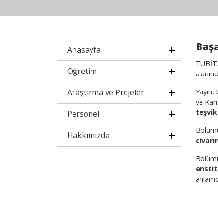
Başa
Anasayfa
TÜBİTA
Öğretim
alanın
Araştırma ve Projeler
Yayın, 
ve Kamu
teşvi
Personel
Bölüm
Hakkımızda
civar
Bölüm
ensti
anlamd