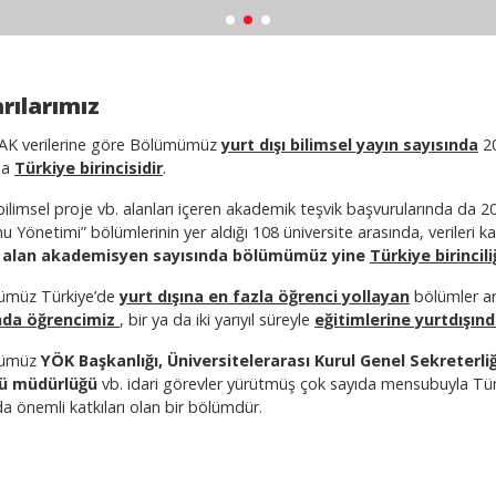
rılarımız
K verilerine göre Bölümümüz
yurt dışı bilimsel yayın sayısında
20
da
Türkiye birincisidir
.
bilimsel proje vb. alanları içeren akademik teşvik başvurularında da 201
 Yönetimi” bölümlerinin yer aldığı 108 üniversite arasında, verileri
k
alan akademisyen sayısında bölümümüz yine
Türkiye birincili
ümüz Türkiye’de
yurt dışına en fazla öğrenci yollayan
bölümler ar
ında öğrencimiz
, bir ya da iki yarıyıl süreyle
eğitimlerine yurtdışı
ümüz
YÖK Başkanlığı, Üniversitelerarası Kurul Genel Sekreterliği
tü müdürlüğü
vb. idari görevler yürütmüş çok sayıda mensubuyla Tü
a önemli katkıları olan bir bölümdür.