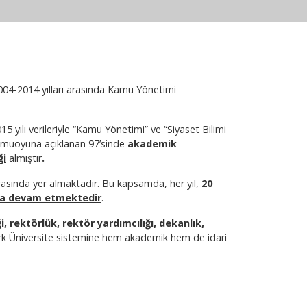
04-2014 yılları arasında Kamu Yönetimi
5 yılı verileriyle “Kamu Yönetimi” ve “Siyaset Bilimi
 kamuoyuna açıklanan 97’sinde
akademik
ği
almıştır
.
asında yer almaktadır. Bu kapsamda, her yıl,
20
nda devam etmektedir
.
, rektörlük, rektör yardımcılığı, dekanlık,
rk Üniversite sistemine hem akademik hem de idari