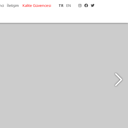
nci
İletişim
Kalite Güvencesi
TR
EN