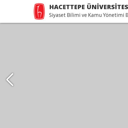
HACETTEPE ÜNİVERSİTES
Siyaset Bilimi ve Kamu Yönetimi