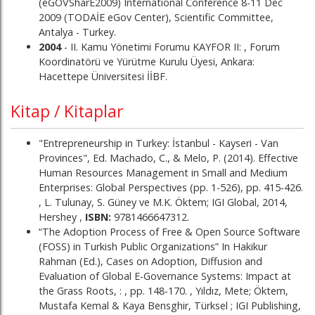
(eGOVSharE2009) International Conference 8-11 Dec
2009 (TODAİE eGov Center), Scientific Committee,
Antalya - Turkey.
2004
- II. Kamu Yönetimi Forumu KAYFOR II: , Forum
Koordinatörü ve Yürütme Kurulu Üyesi, Ankara:
Hacettepe Üniversitesi İİBF.
Kitap / Kitaplar
"Entrepreneurship in Turkey: İstanbul - Kayseri - Van
Provinces", Ed. Machado, C., & Melo, P. (2014). Effective
Human Resources Management in Small and Medium
Enterprises: Global Perspectives (pp. 1-526), pp. 415-426.
, L. Tulunay, S. Güney ve M.K. Öktem; IGI Global, 2014,
Hershey ,
ISBN:
9781466647312.
“The Adoption Process of Free & Open Source Software
(FOSS) in Turkish Public Organizations” In Hakikur
Rahman (Ed.), Cases on Adoption, Diffusion and
Evaluation of Global E-Governance Systems: Impact at
the Grass Roots, : , pp. 148-170. , Yıldız, Mete; Öktem,
Mustafa Kemal & Kaya Bensghir, Türksel ; IGI Publishing,