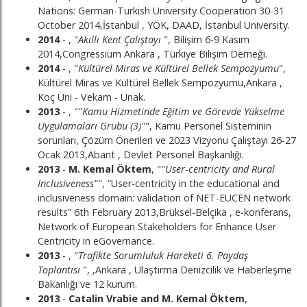
Nations: German-Turkish University Cooperation 30-31
October 2014,İstanbul , YÖK, DAAD, İstanbul University.
2014
- , "
Akıllı Kent Çalıştayı
", Bilişim 6-9 Kasım
2014,Congressium Ankara , Türkiye Bilişim Derneği.
2014
- , "
Kültürel Miras ve Kültürel Bellek Sempozyumu
",
Kültürel Miras ve Kültürel Bellek Sempozyumu,Ankara ,
Koç Üni - Vekam - Ünak.
2013
- , "
"Kamu Hizmetinde Eğitim ve Görevde Yükselme
Uygulamaları Grubu (3)"
", Kamu Personel Sisteminin
sorunları, Çözüm Önerileri ve 2023 Vizyonu Çalıştayı 26-27
Ocak 2013,Abant , Devlet Personel Başkanlığı.
2013
-
M. Kemal Öktem
, "
"User-centricity and Rural
Inclusiveness"
", “User-centricity in the educational and
inclusiveness domain: validation of NET-EUCEN network
results” 6th February 2013,Brüksel-Belçika , e-konferans,
Network of European Stakeholders for Enhance User
Centricity in eGovernance.
2013
- , "
Trafikte Sorumluluk Hareketi 6. Paydaş
Toplantısı
", ,Ankara , Ulaştırma Denizcilik ve Haberleşme
Bakanlığı ve 12 kurum.
2013
-
Catalin Vrabie and M. Kemal Öktem
,