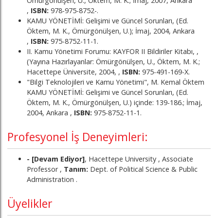
Ömürgönülşen, U., Öktem, M. K.; İmaj, 2007, Ankara
,
ISBN:
978-975-8752-.
KAMU YÖNETİMİ: Gelişimi ve Güncel Sorunları, (Ed.
Öktem, M. K., Ömürgönülşen, U.); İmaj, 2004, Ankara
,
ISBN:
975-8752-11-1.
II. Kamu Yönetimi Forumu: KAYFOR II Bildiriler Kitabı, ,
(Yayına Hazırlayanlar: Ömürgönülşen, U., Öktem, M. K.;
Hacettepe Üniversite, 2004, ,
ISBN:
975-491-169-X.
"Bilgi Teknolojileri ve Kamu Yönetimi", M. Kemal Öktem
KAMU YÖNETİMİ: Gelişimi ve Güncel Sorunları, (Ed.
Öktem, M. K., Ömürgönülşen, U.) içinde: 139-186.; İmaj,
2004, Ankara ,
ISBN:
975-8752-11-1.
Profesyonel İş Deneyimleri:
- [Devam Ediyor]
, Hacettepe University , Associate
Professor ,
Tanım:
Dept. of Political Science & Public
Administration .
Üyelikler