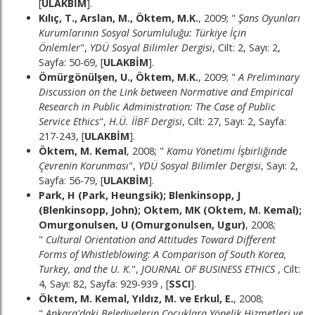
[
ULAKBİM
].
Kılıç, T., Arslan, M., Öktem, M.K.
, 2009; "
Şans Oyunları
Kurumlarının Sosyal Sorumluluğu: Türkiye İçin
Önlemler
",
YDÜ Sosyal Bilimler Dergisi
, Cilt: 2, Sayı: 2,
Sayfa: 50-69, [
ULAKBİM
].
Ömürgönülşen, U., Öktem, M.K.
, 2009; "
A Preliminary
Discussion on the Link between Normative and Empirical
Research in Public Administration: The Case of Public
Service Ethics
",
H.Ü. İİBF Dergisi
, Cilt: 27, Sayı: 2, Sayfa:
217-243, [
ULAKBİM
].
Öktem, M. Kemal
, 2008; "
Kamu Yönetimi İşbirliğinde
Çevrenin Korunması
",
YDÜ Sosyal Bilimler Dergisi
, Sayı: 2,
Sayfa: 56-79, [
ULAKBİM
].
Park, H (Park, Heungsik); Blenkinsopp, J
(Blenkinsopp, John); Oktem, MK (Oktem, M. Kemal);
Omurgonulsen, U (Omurgonulsen, Ugur)
, 2008;
"
Cultural Orientation and Attitudes Toward Different
Forms of Whistleblowing: A Comparison of South Korea,
Turkey, and the U. K.
",
JOURNAL OF BUSINESS ETHICS
, Cilt:
4, Sayı: 82, Sayfa: 929-939 , [
SSCI
].
Öktem, M. Kemal, Yıldız, M. ve Erkul, E.
, 2008;
"
Ankara'daki Belediyelerin Çocuklara Yönelik Hizmetleri ve