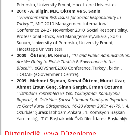
Primoska, University Emuni, Hacettepe Üniversitesi.
2010
-
A. Bilgin, M.K. Öktem ve S. Sanin
,
"
"Environmental Risk Issues for Social Responsibility in
Turkey"
", MIC 2010 Management International
Conference 24-27 November 2010: Social Responsibility,
Professional Ethics, and Management,Ankara , Sözlü
Sunum, University of Primoska, University Emuni,
Hacettepe Üniversitesi.
2009
-
Öktem, M. Kemal
, "
“IT and Public Administration:
Are We Going to Finish Turkish E-Governance in the
Black?”
", eGOVSharE2009 Conference,Turkey , bildiri ,
TODAIE (eGovernment Centre).
2009
-
Mehmet Şişman, Kemal Öktem, Murat Uzar,
Ahmet Ersun Genç, Sinan Gergin, Erman Özturan
,
"
"İstihdam Yöntemleri ve Yeni Yaklaşımlar Komisyonu
Raporu", 4. Özürlüler Şurası İstihdam Komisyon Raporları
ve Genel Kurul Görüşmeleri; 16-20 Kasım 2009: 41-79.
", 4.
Özürlüler Şurası: İstihdam,Ankara , 1. Komisyon Başkan
Yardımcılığı, T.C. Başbakanlık Özürlüler İdaresi Başkanlığı.
Düzenlediği veya Düzenleme