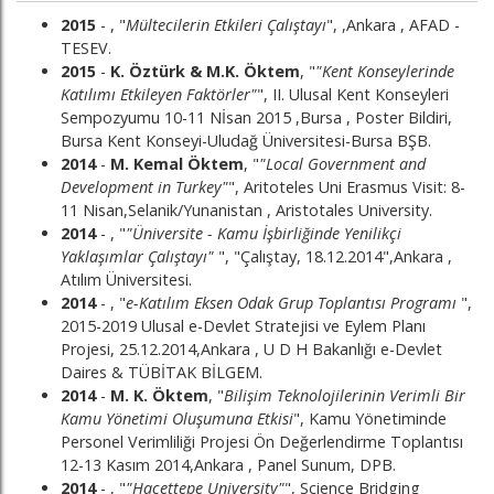
2015
- , "
Mültecilerin Etkileri Çalıştayı
", ,Ankara , AFAD -
TESEV.
2015
-
K. Öztürk & M.K. Öktem
, "
"Kent Konseylerinde
Katılımı Etkileyen Faktörler"
", II. Ulusal Kent Konseyleri
Sempozyumu 10-11 Nİsan 2015 ,Bursa , Poster Bildiri,
Bursa Kent Konseyi-Uludağ Üniversitesi-Bursa BŞB.
2014
-
M. Kemal Öktem
, "
"Local Government and
Development in Turkey"
", Aritoteles Uni Erasmus Visit: 8-
11 Nisan,Selanik/Yunanistan , Aristotales University.
2014
- , "
"Üniversite - Kamu İşbirliğinde Yenilikçi
Yaklaşımlar Çalıştayı"
", "Çalıştay, 18.12.2014",Ankara ,
Atılım Üniversitesi.
2014
- , "
e-Katılım Eksen Odak Grup Toplantısı Programı
",
2015-2019 Ulusal e-Devlet Stratejisi ve Eylem Planı
Projesi, 25.12.2014,Ankara , U D H Bakanlığı e-Devlet
Daires & TÜBİTAK BİLGEM.
2014
-
M. K. Öktem
, "
Bilişim Teknolojilerinin Verimli Bir
Kamu Yönetimi Oluşumuna Etkisi
", Kamu Yönetiminde
Personel Verimliliği Projesi Ön Değerlendirme Toplantısı
12-13 Kasım 2014,Ankara , Panel Sunum, DPB.
2014
- , "
"Hacettepe University"
", Science Bridging