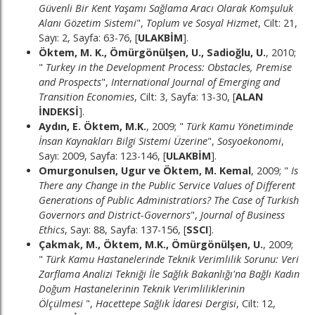
Güvenli Bir Kent Yaşamı Sağlama Aracı Olarak Komşuluk
Alanı Gözetim Sistemi
",
Toplum ve Sosyal Hizmet
, Cilt: 21,
Sayı: 2, Sayfa: 63-76, [
ULAKBİM
].
Öktem, M. K., Ömürgönülşen, U., Sadioğlu, U.
, 2010;
"
Turkey in the Development Process: Obstacles, Premise
and Prospects
",
International Journal of Emerging and
Transition Economies
, Cilt: 3, Sayfa: 13-30, [
ALAN
İNDEKSİ
].
Aydın, E. Öktem, M.K.
, 2009; "
Türk Kamu Yönetiminde
İnsan Kaynakları Bilgi Sistemi Üzerine
",
Sosyoekonomi
,
Sayı: 2009, Sayfa: 123-146, [
ULAKBİM
].
Omurgonulsen, Ugur ve Öktem, M. Kemal
, 2009; "
Is
There any Change in the Public Service Values of Different
Generations of Public Administratiors? The Case of Turkish
Governors and District-Governors
",
Journal of Business
Ethics
, Sayı: 88, Sayfa: 137-156, [
SSCI
].
Çakmak, M., Öktem, M.K., Ömürgönülşen, U.
, 2009;
"
Türk Kamu Hastanelerinde Teknik Verimlilik Sorunu: Veri
Zarflama Analizi Tekniği İle Sağlık Bakanlığı'na Bağlı Kadın
Doğum Hastanelerinin Teknik Verimliliklerinin
Ölçülmesi
",
Hacettepe Sağlık İdaresi Dergisi
, Cilt: 12,