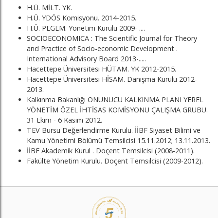
H.Ü. MİLT. YK.
H.Ü. YDÖS Komisyonu. 2014-2015.
H.Ü. PEGEM. Yönetim Kurulu 2009- ....
SOCIOECONOMICA : The Scientific Journal for Theory
and Practice of Socio-economic Development .
International Advisory Board 2013-.....
Hacettepe Üniversitesi HÜTAM. YK 2012-2015.
Hacettepe Üniversitesi HİSAM. Danışma Kurulu 2012-
2013.
Kalkınma Bakanlığı ONUNUCU KALKINMA PLANI YEREL
YÖNETİM ÖZEL İHTİSAS KOMİSYONU ÇALIŞMA GRUBU.
31 Ekim - 6 Kasım 2012.
TEV Bursu Değerlendirme Kurulu. İİBF Siyaset Bilimi ve
Kamu Yönetimi Bölümü Temsilcisi 15.11.2012; 13.11.2013.
İİBF Akademik Kurul . Doçent Temsilcisi (2008-2011).
Fakülte Yönetim Kurulu. Doçent Temsilcisi (2009-2012).