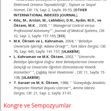
Elektronik Ortama Taşınabilirliği
",
Toplum ve Sosyal
Hizmet
, Cilt: 19, Sayı: 2, Sayfa: 39-55, [
OTHER
INTERNATIONAL INDEXED JOURNAL
].
Kılıç, M., Arslan, M., Leblebici, D.N., Aydın, M.D., ve
Öktem, M.K.
, 2008; "
" Managerial Control versus
Professional Autonomy"
",
Journal of Medical Systems
, Cilt:
32, Sayı: 2, Sayfa: 157-165, [
SCI
].
M.K. Öktem ve L. Kahraman
, 2004; "
"Belediye-
Ünviersite İşbirliği: Adana Örneği"
",
Türk İdare Dergisi
, Cilt:
76, Sayı: 443, Sayfa: 141-157, [
ULAKBİM
].
L. Kahraman ve M.K. Öktem
, 2002; "
"Üniversite-
Belediye İşbirliğine Doğru: Kent Belediyelerinin Üniversite
Gençliği ve Üniversite Öğretim Elemanlarına Yönelik
Hizmetleri"
",
Çağdaş Yerel Yönetimler
, Cilt: 11, Sayfa: 73-
108, [
ULAKBİM
].
T. Karaer ve M. K. Öktem
, 1988; "
"Güneydoğu Anadolu
Projesinin Yönetsel Boyutu Üzerine"
",
Amme İdaresi
Dergisi
, Cilt: 21, Sayı: 2, Sayfa: 37-61.
Kongre ve Sempozyumlar