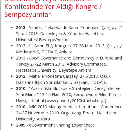
Komitesinde Yer Aldığı Kongre /
Sempozyumlar
2013
- Yenilikçi Teknolojide Kamu Yönetişimi Çalıştayı 21
Şubat 2013, Düzenleyen & Yönetici, Hacettepe
Üniversitesi Beytepe/Ankara.
2013
- II. Kamu Etiği Kongresi 27-28 Mart 2013, Çalıştay
Moderatörü, TODAİE, Ankara.
2013
- Local Governance and Democracy in Europe and
Turkey 21-22 March 2013, Advisory Committee,
Hacettepe University, Beyetepe Ankara.
2013
- Mahalle Yönetimi Çalıştayı 27.5.2013, Özlük
Haklarına İlişkin Sorunlar Grup Başkanı, TODAİE.
2010
- “Yoksullukla Mücadele Stratejileri: Deneyimler ve
Yeni Fikirler” 13-15 Ekim 2010, Sempozyum Bilim Kurulu
Üyesi, İstanbul (www.poverty2010istanbul.org ).
2010
- MIC 2010 Management International Conference
24-27 November 2010, Organizing Board, Hacettepe
University, Ankara.
2009
- eGovernment Sharing Experiences