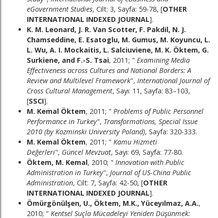
eGovernment Studies
, Cilt: 3, Sayfa: 59-78, [
OTHER
INTERNATIONAL INDEXED JOURNAL
].
K. M. Leonard, J. R. Van Scotter, F. Pakdil, N. J.
Chamseddine, E. Esatoglu, M. Gumus, M. Koyuncu, L.
L. Wu, A. I. Mockaitis, L. Salciuviene, M. K. Öktem, G.
Surkiene, and F.-S. Tsai
, 2011; "
Examining Media
Effectiveness across Cultures and National Borders: A
Review and Multilevel Framework
",
International Journal of
Cross Cultural Management
, Sayı: 11, Sayfa: 83–103,
[
SSCI
].
M. Kemal Öktem
, 2011; "
Problems of Public Personnel
Performance in Turkey
",
Transformations, Special Issue
2010 (by Kozminski University Poland)
, Sayfa: 320-333.
M. Kemal Öktem
, 2011; "
Kamu Hizmeti
Değerleri
",
Güncel Mevzuat
, Sayı: 69, Sayfa: 77-80.
Öktem, M. Kemal
, 2010; "
Innovation with Public
Administration in Turkey
",
Journal of US-China Public
Administration
, Cilt: 7, Sayfa: 42-50, [
OTHER
INTERNATIONAL INDEXED JOURNAL
].
Ömürgönülşen, U., Öktem, M.K., Yüceyılmaz, A.A.
,
2010; "
Kentsel Suçla Mücadeleyi Yeniden Düşünmek: