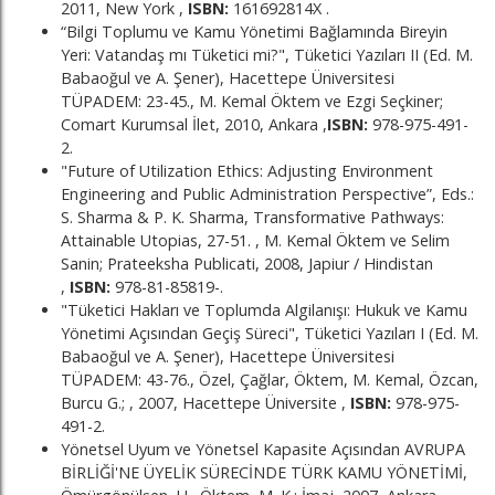
2011, New York ,
ISBN:
161692814X .
“Bilgi Toplumu ve Kamu Yönetimi Bağlamında Bireyin
Yeri: Vatandaş mı Tüketici mi?", Tüketici Yazıları II (Ed. M.
Babaoğul ve A. Şener), Hacettepe Üniversitesi
TÜPADEM: 23-45., M. Kemal Öktem ve Ezgi Seçkiner;
Comart Kurumsal İlet, 2010, Ankara ,
ISBN:
978-975-491-
2.
"Future of Utilization Ethics: Adjusting Environment
Engineering and Public Administration Perspective”, Eds.:
S. Sharma & P. K. Sharma, Transformative Pathways:
Attainable Utopias, 27-51. , M. Kemal Öktem ve Selim
Sanin; Prateeksha Publicati, 2008, Japiur / Hindistan
,
ISBN:
978-81-85819-.
"Tüketici Hakları ve Toplumda Algilanışı: Hukuk ve Kamu
Yönetimi Açısından Geçiş Süreci", Tüketici Yazıları I (Ed. M.
Babaoğul ve A. Şener), Hacettepe Üniversitesi
TÜPADEM: 43-76., Özel, Çağlar, Öktem, M. Kemal, Özcan,
Burcu G.; , 2007, Hacettepe Üniversite ,
ISBN:
978-975-
491-2.
Yönetsel Uyum ve Yönetsel Kapasite Açısından AVRUPA
BİRLİĞİ'NE ÜYELİK SÜRECİNDE TÜRK KAMU YÖNETİMİ,