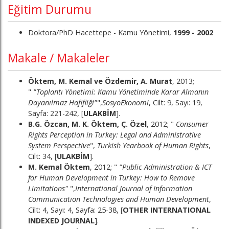
Eğitim Durumu
Doktora/PhD Hacettepe - Kamu Yönetimi,
1999 - 2002
Makale / Makaleler
Öktem, M. Kemal ve Özdemir, A. Murat
, 2013;
"
"Toplantı Yönetimi: Kamu Yönetiminde Karar Almanın
Dayanılmaz Hafifliği"
",
SosyoEkonomi
, Cilt: 9, Sayı: 19,
Sayfa: 221-242, [
ULAKBİM
].
B.G. Özcan, M. K. Öktem, Ç. Özel
, 2012; "
Consumer
Rights Perception in Turkey: Legal and Administrative
System Perspective
",
Turkish Yearbook of Human Rights
,
Cilt: 34, [
ULAKBİM
].
M. Kemal Öktem
, 2012; "
"Public Administration & ICT
for Human Development in Turkey: How to Remove
Limitations"
",
International Journal of Information
Communication Technologies and Human Development
,
Cilt: 4, Sayı: 4, Sayfa: 25-38, [
OTHER INTERNATIONAL
INDEXED JOURNAL
].