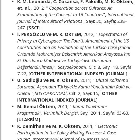
K. M. Leonarda, C. Cosansa, F. Pakdilb, M. K. Öktem,
et. al.
, 2012; "
Cooperation across Cultures: An
Examination of the Concept in 16 Countries
",
International
Journal of Intercultural Relations
, Sayı: 36, Sayfa: 238–
247, [
SSCI
].
İ. PEKGÖZLÜ ve M. K. ÖKTEM
, 2012; "
Expectation of
Privacy in Cyberspace: The Fourth Amendment of the US
Constitution and an Evaluation of the Turkish Case (Sanal
Ortamda Mahremiyet Beklentisi: Amerikan Anayasası’nın
Ek Dördüncü Maddesi ve Türkiye'deki Durumun
Değerlendirilmesi)
",
Sosyoekonomi
, Cilt: 8, Sayı: 18, Sayfa:
7-22, [
OTHER INTERNATIONAL INDEXED JOURNAL
].
U. Sadioğlu ve M. K. Öktem
, 2011; "
Ulusal Kalkınma
Sorunsalı Açısından Türkiye’de Kamu Yönetiminin Rolü ve
Önemi
",
SOSYOEKONOMİ
, Cilt: 2, Sayı: 15, [
OTHER
INTERNATIONAL INDEXED JOURNAL
].
M. Kemal Öktem
, 2011; "
Kamu Yönetimini
Araştırmak
",
Verimlilik Dergisi
, Sayı: 2011, Sayfa: 63-83,
[
ULAKBİM
].
K. Demirhan ve M. K. Öktem
, 2011; "
Electronic
Participation in the Policy Making Process: A Case
Study
",
International Journal of eBusiness and