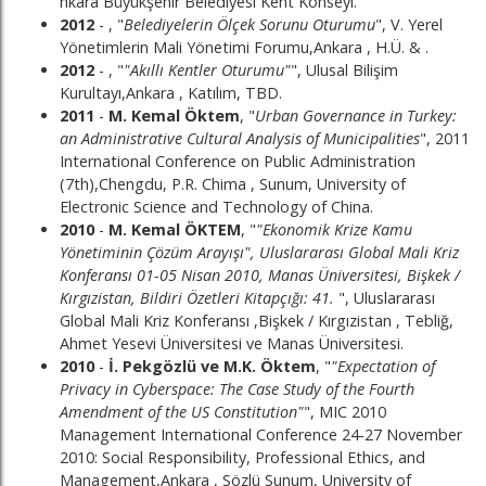
nkara Büyükşehir Belediyesi Kent Konseyi.
2012
- , "
Belediyelerin Ölçek Sorunu Oturumu
", V. Yerel
Yönetimlerin Mali Yönetimi Forumu,Ankara , H.Ü. & .
2012
- , "
"Akıllı Kentler Oturumu"
", Ulusal Bilişim
Kurultayı,Ankara , Katılım, TBD.
2011
-
M. Kemal Öktem
, "
Urban Governance in Turkey:
an Administrative Cultural Analysis of Municipalities
", 2011
International Conference on Public Administration
(7th),Chengdu, P.R. Chima , Sunum, University of
Electronic Science and Technology of China.
2010
-
M. Kemal ÖKTEM
, "
"Ekonomik Krize Kamu
Yönetiminin Çözüm Arayışı", Uluslararası Global Mali Kriz
Konferansı 01-05 Nisan 2010, Manas Üniversitesi, Bişkek /
Kırgızistan, Bildiri Özetleri Kitapçığı: 41.
", Uluslararası
Global Mali Kriz Konferansı ,Bişkek / Kırgızistan , Tebliğ,
Ahmet Yesevi Üniversitesi ve Manas Üniversitesi.
2010
-
İ. Pekgözlü ve M.K. Öktem
, "
"Expectation of
Privacy in Cyberspace: The Case Study of the Fourth
Amendment of the US Constitution"
", MIC 2010
Management International Conference 24-27 November
2010: Social Responsibility, Professional Ethics, and
Management,Ankara , Sözlü Sunum, University of