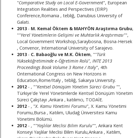
"
Comparative Study on Local E-Government
", European
Integration Realities and Perspectives (EIRP)
Conference,Romania , tebliğ, Danubius University of
Galati.
2013
-
M. Kemal Öktem & MAHYÖN Araştırma Grubu
,
"
"Yerel Yönetimlerin Gelişimi ve Muhtarlık Araştırması"
",
Local Government Workshop,Saraybosna, Bosna-Hersek
, Convenor, International University of Sarajevo.
2013
-
C. Babaoğlu ve M.K. Öktem
, "
"Türk
Yükseköğretiminde e-Öğretimin Rolü", INTE 2013
Proceedings Book Volume 3 Rome / Italy
", 4th
Onternational Congress on New Horizons in
Education,Rome/Italy , tebliğ, Sakarya University.
2012
- , "
"Kentsel Dönüşüm Yönetim Süreci Grubu "
",
Türkiye'de Yerel Yönetimlerde Kentsel Dönüşüm Yönetim
Süreci Çalıştayı ,Ankara , katılımcı, TODAİE.
2012
- , "
X. Kamu Yönetimi Forumu
", X. Kamu Yönetimi
Forumu,Bursa , Katılım, Uludağ Üniversitesi Kamu
Yönetimi Bölümü.
2012
- , "
"Yaşlılar Meclisi Bilim Kurulu"
", Ankara Kent
Konseyi Yaşlılar Meclisi Bilim Kurulu,Ankara , Katılım,